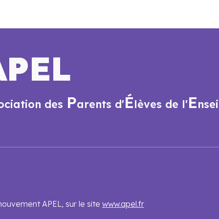
APEL
P
É
E
ociation des
arents d'
lèves de l
'
nse
mouvement APEL, sur le site
www.apel.fr