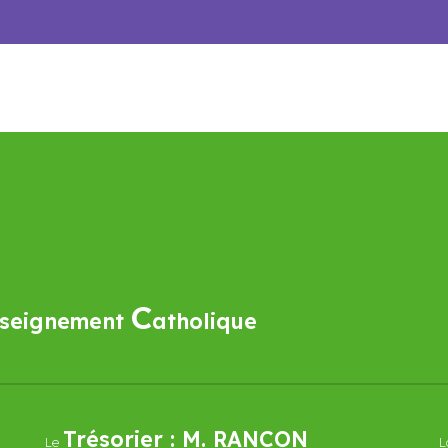
C
seignement
atholique
Trésorier :
M. RANCON
L
e
L