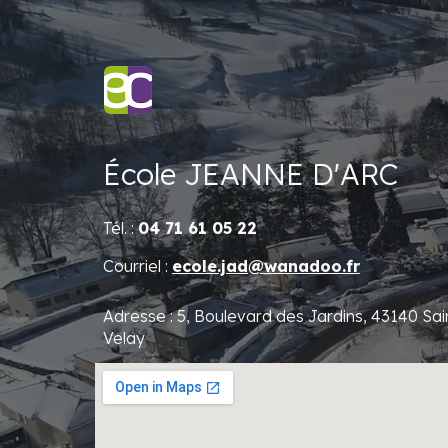
École
JEANNE D'ARC
Tél. :
04 71 61 05 22
Courriel :
ecole.jad@wanadoo.fr
Adresse : 5, Boulevard des Jardins, 43140 Sai
Velay