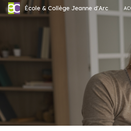
École & Collège Jeanne d'Arc
AC
Sk