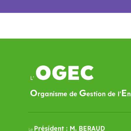
OGEC
L'
O
G
E
rganisme de
estion de l'
n
Président :
M. BE
RAUD
L
e