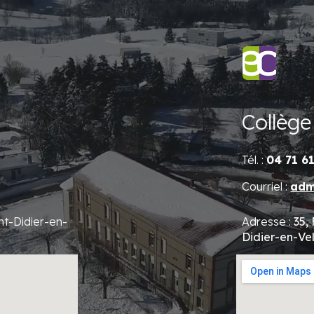
Collèg
Tél. :
04 71 6
Courriel :
adm
nt-Didier-en-
Adresse :
35,
Didier-en-Ve