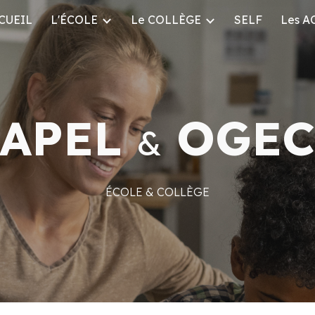
CUEIL
L'ÉCOLE
Le COLLÈGE
SELF
Les A
ip to main content
Skip to navigat
APEL
OGE
&
ÉCOLE &
COLLÈGE