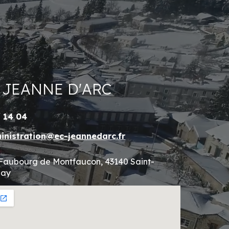
e JEANNE D'ARC
1 14 04
inistration@ec-jeannedarc.fr
 Faubourg de Montfaucon, 43140 Saint-
lay