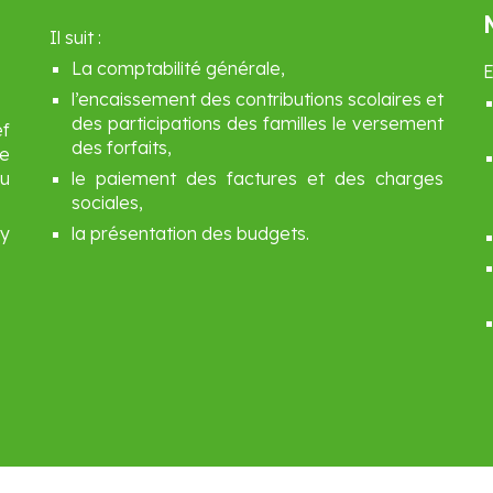
Il suit :
La comptabilité générale,
E
l’encaissement des contributions scolaires et
des participations des familles le versement
f
des forfaits,
de
du
le paiement des factures et des charges
sociales,
 y
la présentation des budgets.